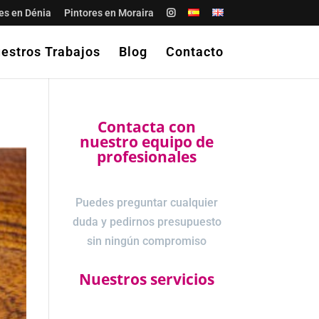
es en Dénia
Pintores en Moraira
estros Trabajos
Blog
Contacto
Contacta con
nuestro equipo de
profesionales
Puedes preguntar cualquier
duda y pedirnos presupuesto
sin ningún compromiso
Nuestros servicios