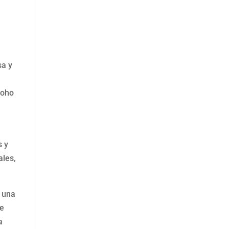
sa y
moho
s y
ales,
n una
se
a