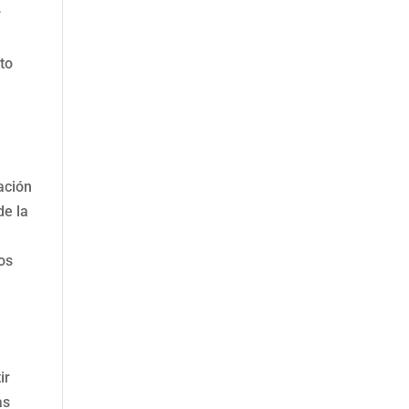
r
to
ación
de la
os
ir
as